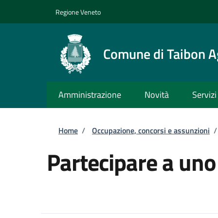
Salta al contenuto principale
Skip to footer content
Regione Veneto
Comune di Taibon A
Amministrazione
Novità
Servizi
Briciole di pane
Home
/
Occupazione, concorsi e assunzioni
/
Partecipare a uno 