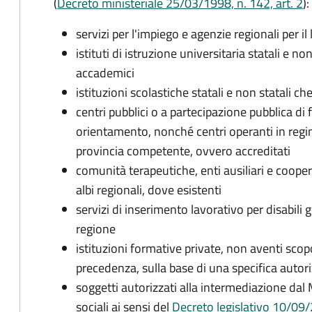
(
Decreto ministeriale 25/03/1998, n. 142, art. 2
):
servizi per l'impiego e agenzie regionali per il
istituti di istruzione universitaria statali e non s
accademici
istituzioni scolastiche statali e non statali che
centri pubblici o a partecipazione pubblica d
orientamento, nonché centri operanti in regi
provincia competente, ovvero accreditati
comunità terapeutiche, enti ausiliari e cooperat
albi regionali, dove esistenti
servizi di inserimento lavorativo per disabili g
regione
istituzioni formative private, non aventi scopo
precedenza, sulla base di una specifica autor
soggetti autorizzati alla intermediazione dal M
sociali ai sensi del
Decreto legislativo 10/09