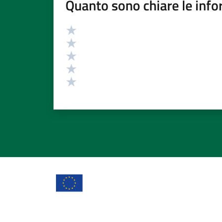
Quanto sono chiare le info
Valutazione
Valuta 5 stelle su 5
Valuta 4 stelle su 5
Valuta 3 stelle su 5
Valuta 2 stelle su 5
Valuta 1 stelle su 5
Comune di Ta
Area riservata
Crediti