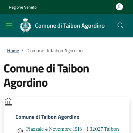
Salta al contenuto principale
Skip to footer content
Regione Veneto
Comune di Taibon Agordino
Briciole di pane
Home
/
Comune di Taibon Agordino
Comune di Taibon
Agordino
Comune di Taibon Agordino
Piazzale 4 Novembre 1918 - 1 32027 Taibon