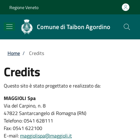
Salta al contenuto principale
Skip to footer content
Regione Veneto
Comune di Taibon Agordino
Briciole di pane
Home
/
Credits
Credits
Questo sito è stato progettato e realizzato da:
MAGGIOLI Spa
Via del Carpino, n. 8
47822 Santarcangelo di Romagna (RN)
Telefono: 0541 628111
Fax: 0541 622100
E-mail:
maggiolispa@maggioli.it