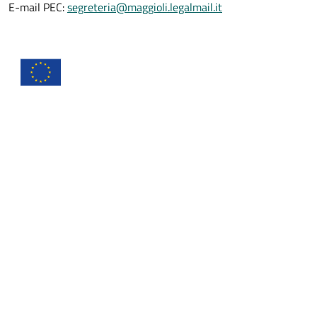
E-mail PEC:
segreteria@maggioli.legalmail.it
Comune di Taibon Agordino
Footer menu
Area riservata
Crediti
Informativa privacy
Note legali
Dichiarazione di accessibilità