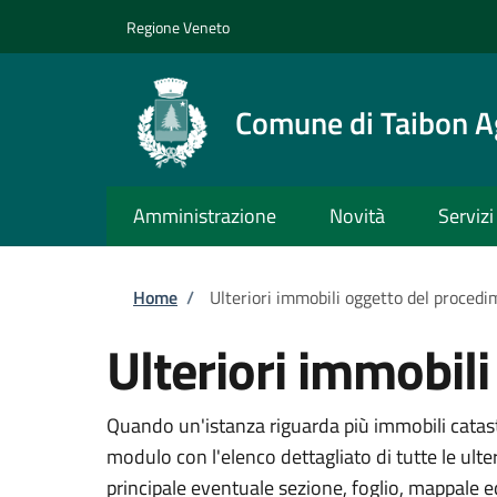
Salta al contenuto principale
Skip to footer content
Regione Veneto
Comune di Taibon A
Amministrazione
Novità
Servizi
Briciole di pane
Home
/
Ulteriori immobili oggetto del proced
Ulteriori immobil
Quando un'istanza riguarda più immobili catasta
modulo con l'elenco dettagliato di tutte le ult
principale eventuale sezione, foglio, mappale 