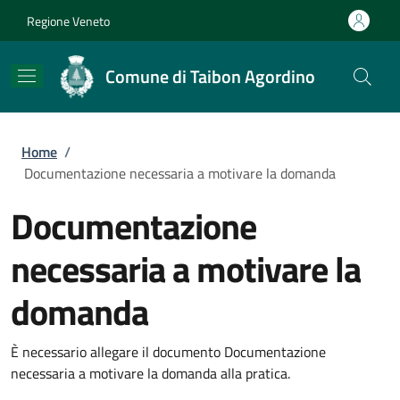
Salta al contenuto principale
Skip to footer content
Regione Veneto
Comune di Taibon Agordino
Briciole di pane
Home
/
Documentazione necessaria a motivare la domanda
Documentazione
necessaria a motivare la
domanda
È necessario allegare il documento Documentazione
necessaria a motivare la domanda alla pratica.