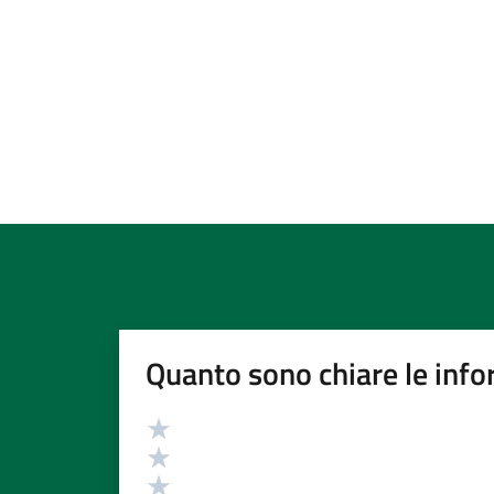
Quanto sono chiare le info
Valutazione
Valuta 5 stelle su 5
Valuta 4 stelle su 5
Valuta 3 stelle su 5