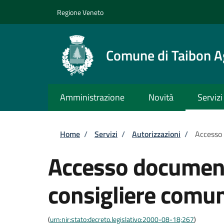
Salta al contenuto principale
Skip to footer content
Regione Veneto
Comune di Taibon A
Amministrazione
Novità
Servizi
Briciole di pane
Home
/
Servizi
/
Autorizzazioni
/
Accesso
Accesso documen
consigliere comu
(
urn:nir:stato:decreto.legislativo:2000-08-18;267
)