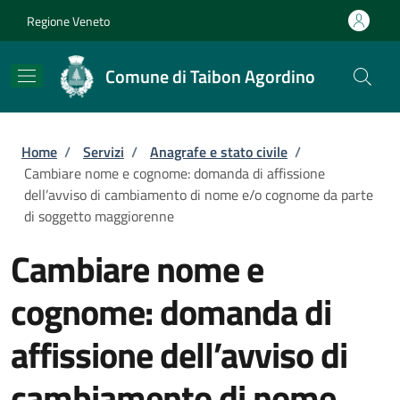
Salta al contenuto principale
Skip to footer content
Regione Veneto
Comune di Taibon Agordino
Briciole di pane
Home
/
Servizi
/
Anagrafe e stato civile
/
Cambiare nome e cognome: domanda di affissione
dell’avviso di cambiamento di nome e/o cognome da parte
di soggetto maggiorenne
Cambiare nome e
cognome: domanda di
affissione dell’avviso di
cambiamento di nome