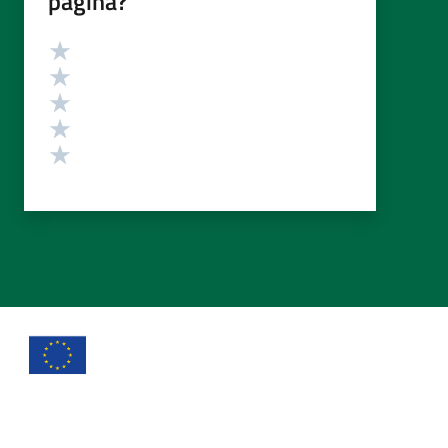
pagina?
Valutazione
Valuta 5 stelle su 5
Valuta 4 stelle su 5
Valuta 3 stelle su 5
Valuta 2 stelle su 5
Valuta 1 stelle su 5
Comune di Taibon Agordino