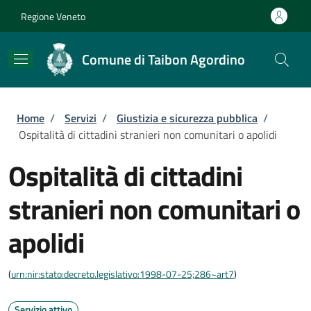
Salta al contenuto principale
Skip to footer content
Regione Veneto
Comune di Taibon Agordino
Briciole di pane
Home
/
Servizi
/
Giustizia e sicurezza pubblica
/
Ospitalità di cittadini stranieri non comunitari o apolidi
Ospitalità di cittadini
stranieri non comunitari o
apolidi
(
urn:nir:stato:decreto.legislativo:1998-07-25;286~art7
)
Servizio attivo