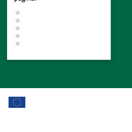
Valutazione
Valuta 5 stelle su 5
Valuta 4 stelle su 5
Valuta 3 stelle su 5
Valuta 2 stelle su 5
Valuta 1 stelle su 5
Comune di Taibon Agordino