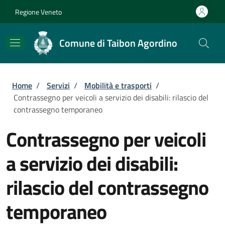
Salta al contenuto principale
Skip to footer content
Regione Veneto
Comune di Taibon Agordino
Briciole di pane
Home
/
Servizi
/
Mobilità e trasporti
/
Contrassegno per veicoli a servizio dei disabili: rilascio del
contrassegno temporaneo
Contrassegno per veicoli
a servizio dei disabili:
rilascio del contrassegno
temporaneo