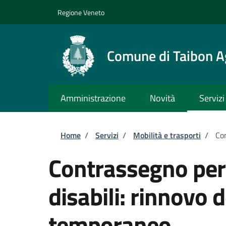
Salta al contenuto principale
Skip to footer content
Regione Veneto
Comune di Taibon A
Amministrazione
Novità
Servizi
Briciole di pane
Home
/
Servizi
/
Mobilità e trasporti
/
Con
Contrassegno per v
disabili: rinnovo
temporaneo