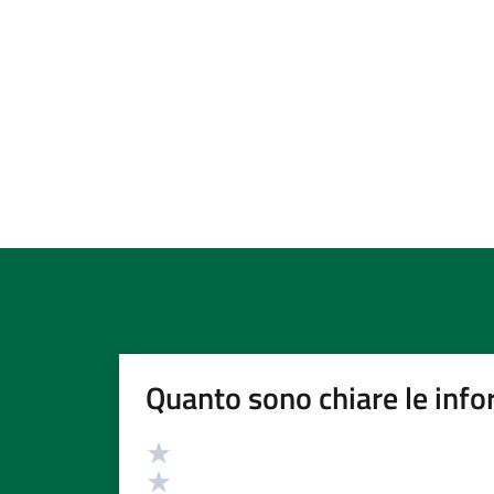
Quanto sono chiare le info
Valutazione
Valuta 5 stelle su 5
Valuta 4 stelle su 5