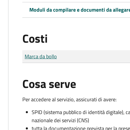
Moduli da compilare e documenti da allegar
Costi
Tipo di pagamento
Importo
Marca da bollo
Cosa serve
Per accedere al servizio, assicurati di avere:
SPID (sistema pubblico di identità digitale), ca
nazionale dei servizi (CNS)
tutta la documentazione prevista per la prese