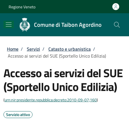
Salta al contenuto principale
Skip to footer content
Regione Veneto
Comune di Taibon Agordino
Briciole di pane
Home
/
Servizi
/
Catasto e urbanistica
/
Accesso ai servizi del SUE (Sportello Unico Edilizia)
Accesso ai servizi del SUE
(Sportello Unico Edilizia)
(
urn:nir:presidente.repubblica:decreto:2010-09-07;160
)
Servizio attivo