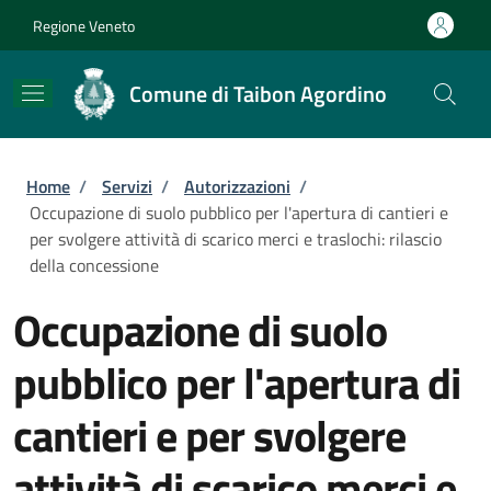
Salta al contenuto principale
Skip to footer content
Regione Veneto
Comune di Taibon Agordino
Briciole di pane
Home
/
Servizi
/
Autorizzazioni
/
Occupazione di suolo pubblico per l'apertura di cantieri e
per svolgere attività di scarico merci e traslochi: rilascio
della concessione
Occupazione di suolo
pubblico per l'apertura di
cantieri e per svolgere
attività di scarico merci e