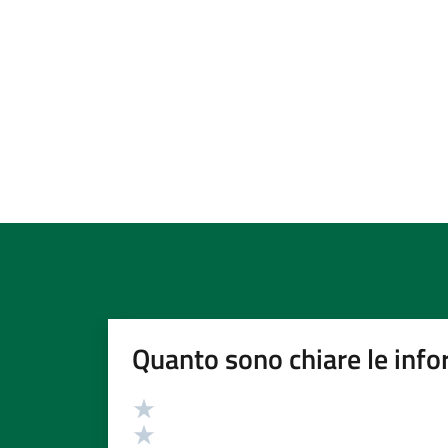
Quanto sono chiare le info
Valutazione
Valuta 5 stelle su 5
Valuta 4 stelle su 5