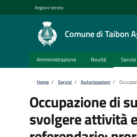
Salta al contenuto principale
Skip to footer content
Regione Veneto
Comune di Taibon A
Amministrazione
Novità
Servizi
Briciole di pane
Home
/
Servizi
/
Autorizzazioni
/
Occupazi
Occupazione di su
svolgere attività e
referendarie: pro