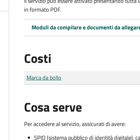
Il servizio può essere attivato presentando tutta
in formato PDF.
Moduli da compilare e documenti da allegar
Costi
Tipo di pagamento
Importo
Marca da bollo
Cosa serve
Per accedere al servizio, assicurati di avere:
SPID (sistema pubblico di identità digitale), ca