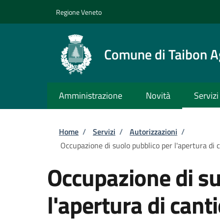
Salta al contenuto principale
Skip to footer content
Regione Veneto
Comune di Taibon A
Amministrazione
Novità
Servizi
Briciole di pane
Home
/
Servizi
/
Autorizzazioni
/
Occupazione di suolo pubblico per l'apertura di c
Occupazione di su
l'apertura di cant