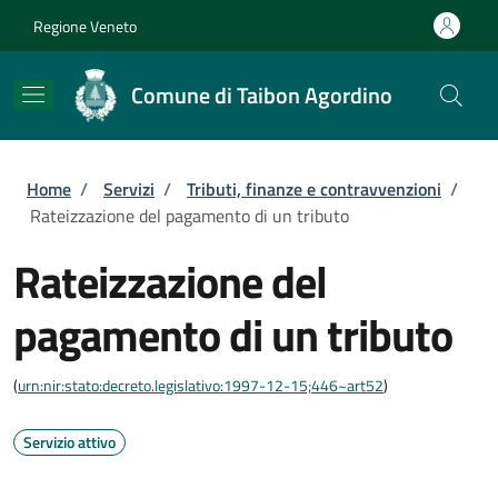
Salta al contenuto principale
Skip to footer content
Regione Veneto
Comune di Taibon Agordino
Briciole di pane
Home
/
Servizi
/
Tributi, finanze e contravvenzioni
/
Rateizzazione del pagamento di un tributo
Rateizzazione del
pagamento di un tributo
(
urn:nir:stato:decreto.legislativo:1997-12-15;446~art52
)
Servizio attivo