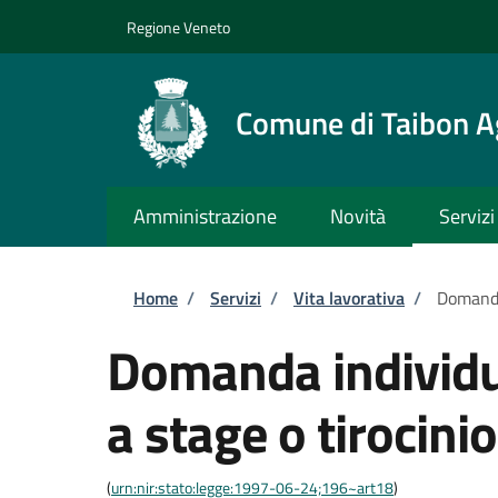
Salta al contenuto principale
Skip to footer content
Regione Veneto
Comune di Taibon A
Amministrazione
Novità
Servizi
Briciole di pane
Home
/
Servizi
/
Vita lavorativa
/
Domanda
Domanda individu
a stage o tirocinio
(
urn:nir:stato:legge:1997-06-24;196~art18
)