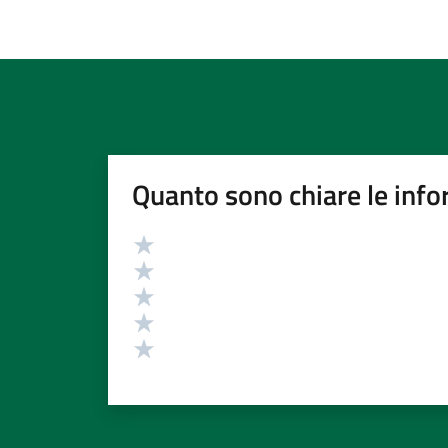
Quanto sono chiare le info
Valutazione
Valuta 5 stelle su 5
Valuta 4 stelle su 5
Valuta 3 stelle su 5
Valuta 2 stelle su 5
Valuta 1 stelle su 5