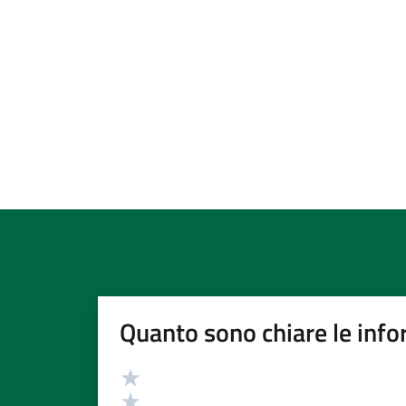
Quanto sono chiare le info
Valutazione
Valuta 5 stelle su 5
Valuta 4 stelle su 5