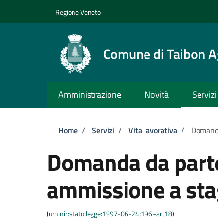
Salta al contenuto principale
Skip to footer content
Regione Veneto
Comune di Taibon A
Amministrazione
Novità
Servizi
Briciole di pane
Home
/
Servizi
/
Vita lavorativa
/
Domanda 
Domanda da parte 
ammissione a stag
(
urn:nir:stato:legge:1997-06-24;196~art18
)